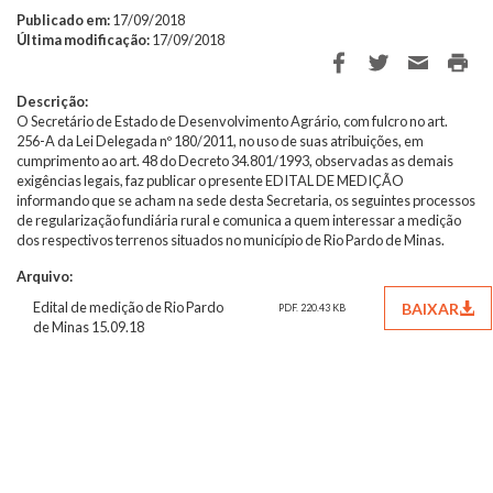
Publicado em:
17/09/2018
Última modificação:
17/09/2018
Descrição:
O Secretário de Estado de Desenvolvimento Agrário, com fulcro no art.
256-A da Lei Delegada nº 180/2011, no uso de suas atribuições, em
cumprimento ao art. 48 do Decreto 34.801/1993, observadas as demais
exigências legais, faz publicar o presente EDITAL DE MEDIÇÃO
informando que se acham na sede desta Secretaria, os seguintes processos
de regularização fundiária rural e comunica a quem interessar a medição
dos respectivos terrenos situados no município de Rio Pardo de Minas.
Arquivo:
Edital de medição de Rio Pardo
BAIXAR
PDF. 220.43 KB
de Minas 15.09.18