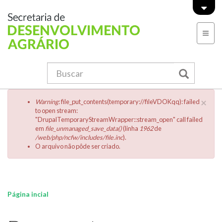
Pular para o conteúdo principal
Formulário de busca
Menu Principal
Buscar
Menssagem de erro
×
Warning
: file_put_contents(temporary://fileVDOKqq): failed
to open stream:
"DrupalTemporaryStreamWrapper::stream_open" call failed
em
file_unmanaged_save_data()
(linha
1962
de
/web/php/ncfw/includes/file.inc
).
O arquivo não pôde ser criado.
Você está aqui:
Página incial