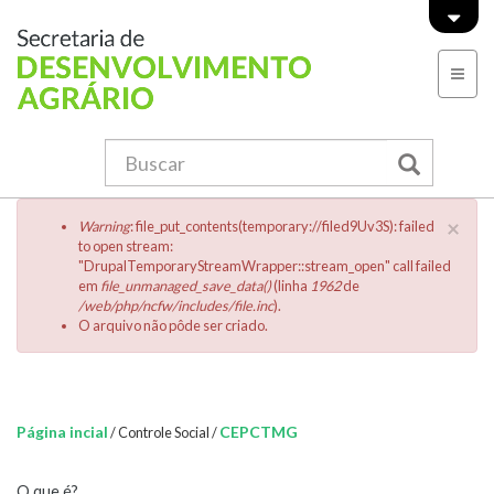
Pular para o conteúdo principal
Formulário de busca
Menu Principal
Buscar
Menssagem de erro
×
Warning
: file_put_contents(temporary://filed9Uv3S): failed
to open stream:
"DrupalTemporaryStreamWrapper::stream_open" call failed
em
file_unmanaged_save_data()
(linha
1962
de
/web/php/ncfw/includes/file.inc
).
O arquivo não pôde ser criado.
Você está aqui:
Página incial
CEPCTMG
/
Controle Social
/
O que é?