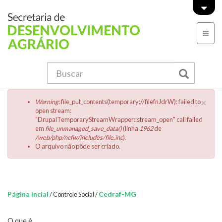
Pular para o conteúdo principal
Formulário de busca
Menu Principal
Buscar
Menssagem de erro
×
Warning
: file_put_contents(temporary://filefnJdrW): failed to
open stream:
"DrupalTemporaryStreamWrapper::stream_open" call failed
em
file_unmanaged_save_data()
(linha
1962
de
/web/php/ncfw/includes/file.inc
).
O arquivo não pôde ser criado.
Você está aqui:
Página incial
Cedraf-MG
/
Controle Social
/
O que é