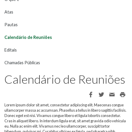
Atas
Pautas
Calendário de Reuniões
Editais
Chamadas Públicas
Calendário de Reuniões
Lorem ipsum dolor sit amet, consectetur adipiscing elit. Maecenas congue
ullamcorper massa ac accumsan. Phasellus a tellus in libero sagittis facilisis.
Donec eget est nisi. Vivamus congue libero et ligula lobortis consectetur.
Cras in aliquet libero. In interdum ligula erat, sit amet gravida odio vehicula
eu. Nulla ac enim elit. Vivamus nec leo ullamcorper, suscipit tortor
bibendum, pulvinar mi. Curabitur ultrices ex ligula, sed pharetra nibh