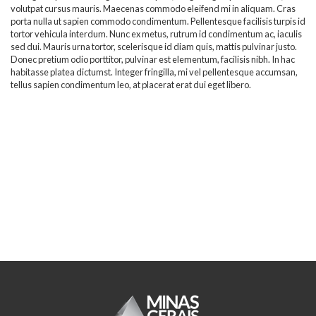
volutpat cursus mauris. Maecenas commodo eleifend mi in aliquam. Cras
porta nulla ut sapien commodo condimentum. Pellentesque facilisis turpis id
tortor vehicula interdum. Nunc ex metus, rutrum id condimentum ac, iaculis
sed dui. Mauris urna tortor, scelerisque id diam quis, mattis pulvinar justo.
Donec pretium odio porttitor, pulvinar est elementum, facilisis nibh. In hac
habitasse platea dictumst. Integer fringilla, mi vel pellentesque accumsan,
tellus sapien condimentum leo, at placerat erat dui eget libero.