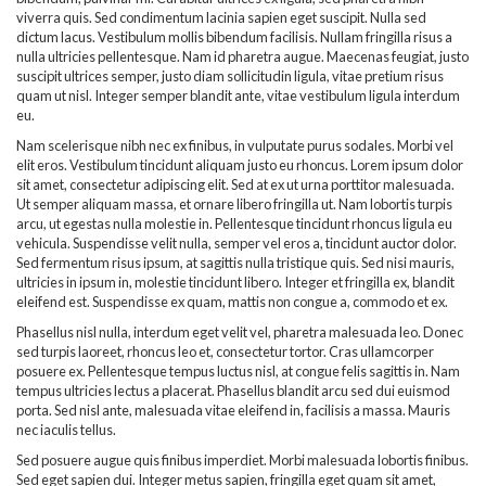
viverra quis. Sed condimentum lacinia sapien eget suscipit. Nulla sed
dictum lacus. Vestibulum mollis bibendum facilisis. Nullam fringilla risus a
nulla ultricies pellentesque. Nam id pharetra augue. Maecenas feugiat, justo
suscipit ultrices semper, justo diam sollicitudin ligula, vitae pretium risus
quam ut nisl. Integer semper blandit ante, vitae vestibulum ligula interdum
eu.
Nam scelerisque nibh nec ex finibus, in vulputate purus sodales. Morbi vel
elit eros. Vestibulum tincidunt aliquam justo eu rhoncus. Lorem ipsum dolor
sit amet, consectetur adipiscing elit. Sed at ex ut urna porttitor malesuada.
Ut semper aliquam massa, et ornare libero fringilla ut. Nam lobortis turpis
arcu, ut egestas nulla molestie in. Pellentesque tincidunt rhoncus ligula eu
vehicula. Suspendisse velit nulla, semper vel eros a, tincidunt auctor dolor.
Sed fermentum risus ipsum, at sagittis nulla tristique quis. Sed nisi mauris,
ultricies in ipsum in, molestie tincidunt libero. Integer et fringilla ex, blandit
eleifend est. Suspendisse ex quam, mattis non congue a, commodo et ex.
Phasellus nisl nulla, interdum eget velit vel, pharetra malesuada leo. Donec
sed turpis laoreet, rhoncus leo et, consectetur tortor. Cras ullamcorper
posuere ex. Pellentesque tempus luctus nisl, at congue felis sagittis in. Nam
tempus ultricies lectus a placerat. Phasellus blandit arcu sed dui euismod
porta. Sed nisl ante, malesuada vitae eleifend in, facilisis a massa. Mauris
nec iaculis tellus.
Sed posuere augue quis finibus imperdiet. Morbi malesuada lobortis finibus.
Sed eget sapien dui. Integer metus sapien, fringilla eget quam sit amet,